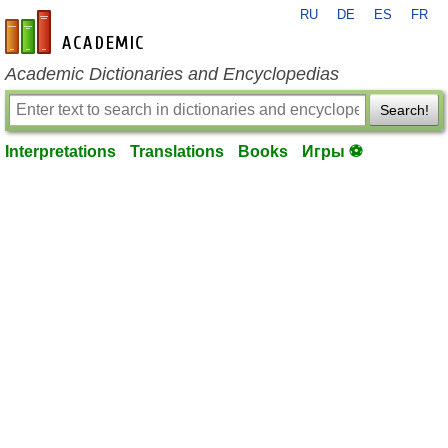
RU
DE
ES
FR
en-academic.com
Academic Dictionaries and Encyclopedias
Search!
Interpretations
Translations
Books
Игры ⚽