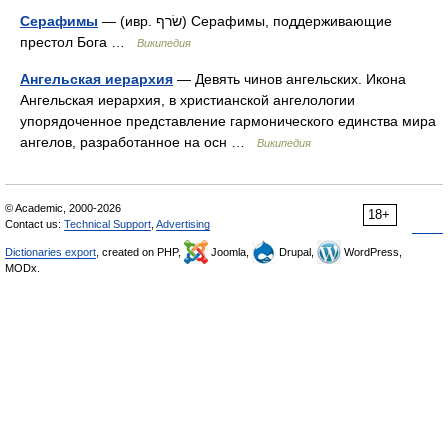
Серафимы
— (ивр. שׂרף‎) Серафимы, поддерживающие
престол Бога …
Википедия
Ангельская иерархия
— Девять чинов ангельских. Икона
Ангельская иерархия, в христианской ангелологии
упорядоченное представление гармонического единства мира
ангелов, разработанное на осн …
Википедия
© Academic, 2000-2026
18+
Contact us:
Technical Support
,
Advertising
Dictionaries export
, created on PHP,
Joomla,
Drupal,
WordPress,
MODx.