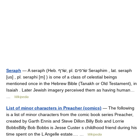
Seraph
— A seraph (Heb. שׂרף, pl. שׂרפים Seraphim , lat. seraph
[us] , pl. seraphi [m] ) is one of a class of celestial beings
mentioned once in the Hebrew Bible (Tanakh or Old Testament), in
Isaiah . Later Jewish imagery perceived them as having human…
…
Wikipedia
List of minor characters in Preacher (comics)
— The following
is a list of minor characters from the comic book series Preacher,
created by Garth Ennis and Steve Dillon.Billy Bob and Lorrie
BobbsBilly Bob Bobbs is Jesse Custer s childhood friend during his
time spent on the L Angelle estate.… …
Wikipedia