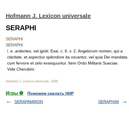
Hofmann J. Lexicon universale
SERAPHI
SERAPHI
SERAPHI
i. e.
ardentes
, vel
igniti
, Esai. c. 6. v. 2. Angelorum nomen, qui a
claritate
, et
aspectus splendore
ita vocantur, vel quia Dei mandata
cum fervore et zelo exsequuntur. Item Ordo Militaris Sueciae.
Vide
Cherubini
.
Hofmann J. Lexicon universale
.
1698
.
Игры ⚽
Поможем сделать НИР
SERAPAMMON
SERAPHIM